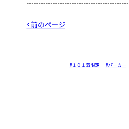
-----------------------------------------------------------
< 前のページ
#１０１着限定
#パーカー