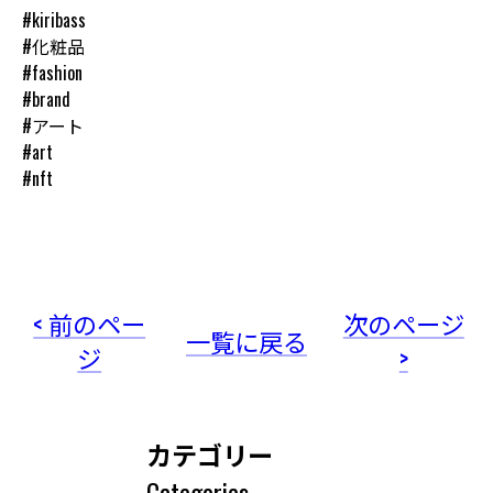
#kiribass
#化粧品
#fashion
#brand
#アート
#art
#nft
< 前のペー
次のページ
一覧に戻る
ジ
>
カテゴリー
Categories