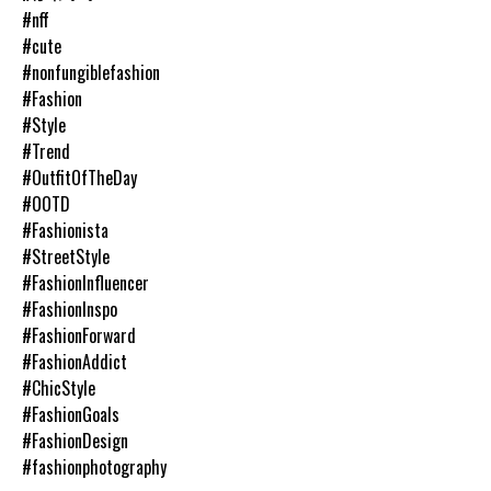
#nff
#cute
#nonfungiblefashion
#Fashion
#Style
#Trend
#OutfitOfTheDay
#OOTD
#Fashionista
#StreetStyle
#FashionInfluencer
#FashionInspo
#FashionForward
#FashionAddict
#ChicStyle
#FashionGoals
#FashionDesign
#fashionphotography