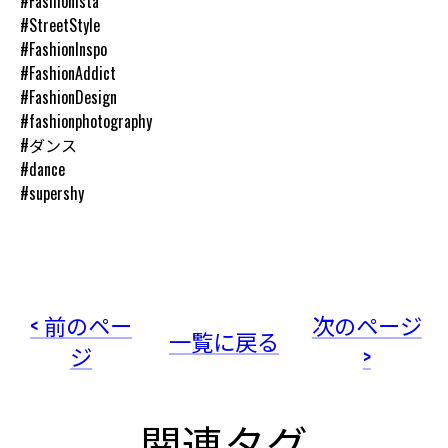
#Fashionista
#StreetStyle
#FashionInspo
#FashionAddict
#FashionDesign
#fashionphotography
#ダンス
#dance
#supershy
< 前のペー
次のページ
一覧に戻る
ジ
>
関連タグ