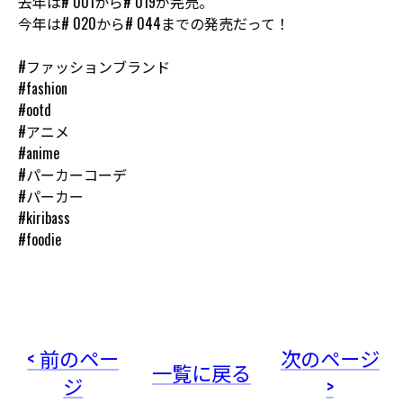
去年は# 001から# 019が完売。
今年は# 020から# 044までの発売だって！
#ファッションブランド
#fashion
#ootd
#アニメ
#anime
#パーカーコーデ
#パーカー
#kiribass
#foodie
< 前のペー
次のページ
一覧に戻る
ジ
>