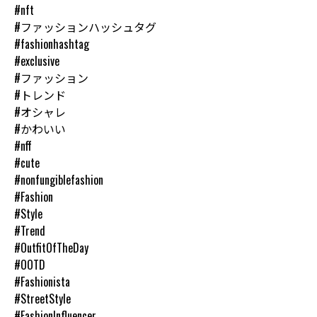
#nft
#ファッションハッシュタグ
#fashionhashtag
#exclusive
#ファッション
#トレンド
#オシャレ
#かわいい
#nff
#cute
#nonfungiblefashion
#Fashion
#Style
#Trend
#OutfitOfTheDay
#OOTD
#Fashionista
#StreetStyle
#FashionInfluencer