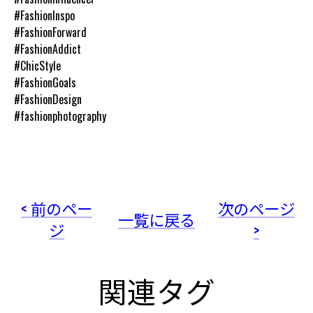
#FashionInspo
#FashionForward
#FashionAddict
#ChicStyle
#FashionGoals
#FashionDesign
#fashionphotography
< 前のペー
次のページ
一覧に戻る
ジ
>
関連タグ