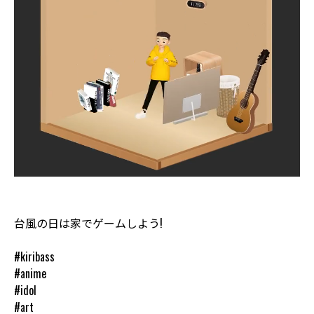
台風の日は家でゲームしよう!
#kiribass
#anime
#idol
#art